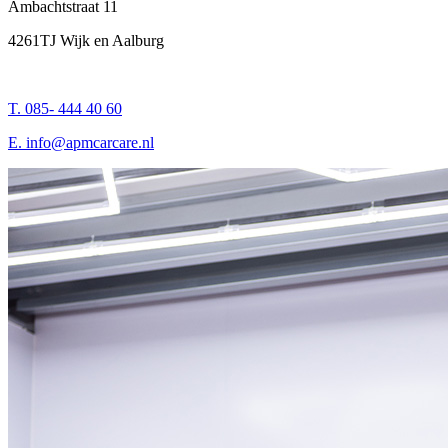
Ambachtstraat 11
4261TJ Wijk en Aalburg
T. 085- 444 40 60
E.
info@apmcarcare.nl