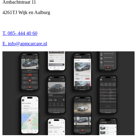
Ambachtstraat 11
4261TJ Wijk en Aalburg
T. 085- 444 40 60
E.
info@apmcarcare.nl